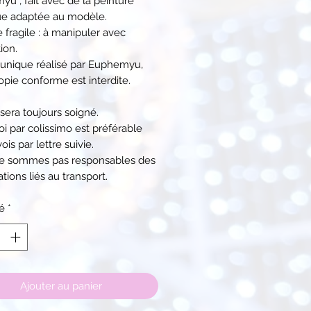
u , fait avec de la peinture
ue adaptée au modèle.
e fragile : à manipuler avec
ion.
unique réalisé par Euphemyu,
opie conforme est interdite.
 sera toujours soigné.
i par colissimo est préférable
ois par lettre suivie.
e sommes pas responsables des
tions liés au transport.
é
*
Ajouter au panier