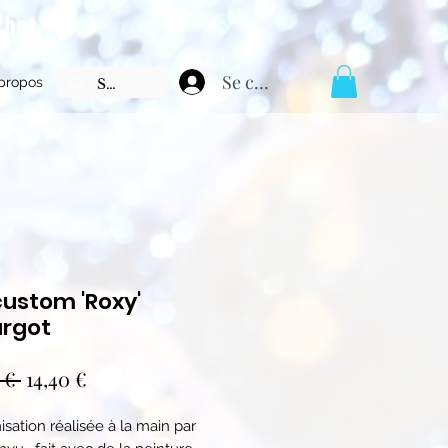
chat
Se connecter
propos
custom 'Roxy'
rgot
Prix
Prix
 € 
14,40 €
original
promotionnel
sation réalisée à la main par