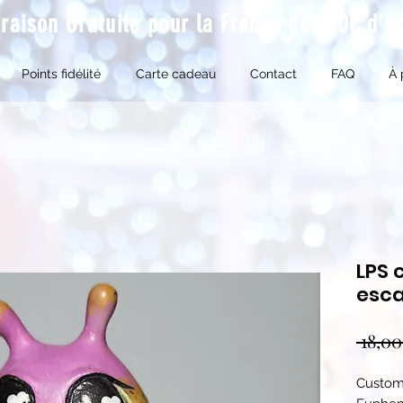
vraison Gratuite pour la France dès 40€ d'a
Points fidélité
Carte cadeau
Contact
FAQ
À 
LPS 
esca
 18,00
Customi