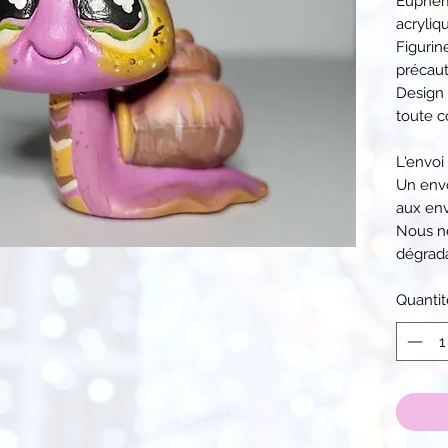
Euphemy
acryliq
Figurin
précaut
Design 
toute c
L'envoi
Un envo
aux env
Nous n
dégrada
Quantit