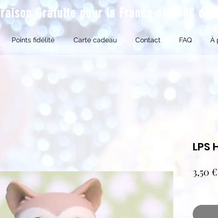
vraison Gratuite pour la France dès 40€ d'a
Points fidélité
Carte cadeau
Contact
FAQ
À 
LPS 
3,50 €