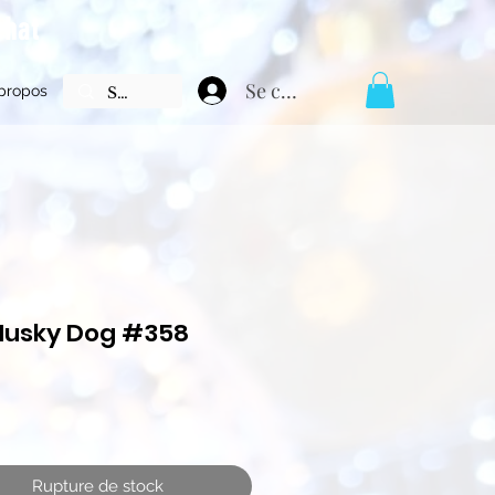
chat
Se connecter
propos
Husky Dog #358
Prix
Rupture de stock