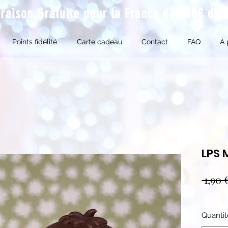
vraison Gratuite pour la France dès 40€ d'a
Points fidélité
Carte cadeau
Contact
FAQ
À 
LPS 
 1,90 
Quantit