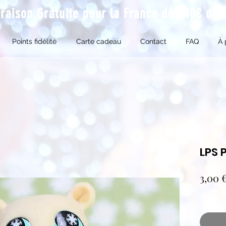
vraison Gratuite pour la France dès 40€ d'a
Points fidélité
Carte cadeau
Contact
FAQ
À 
LPS 
3,00 