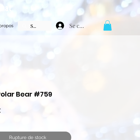
chat
Se connecter
propos
Polar Bear #759
Prix
€
Rupture de stock