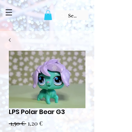
LPS Polar Bear G3
Prix
Prix
 1,50 € 
1,20 €