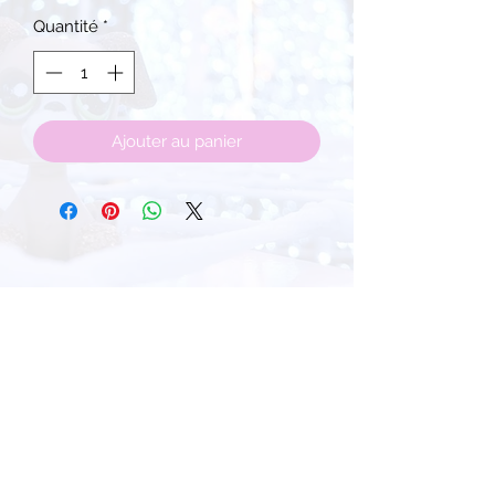
original
promotionnel
Quantité
*
Ajouter au panier